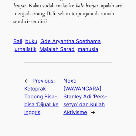
banjar
. Kalau sudah malas ke
bale banjar
, apalah arti
menjadi orang Bali, selain terpenjara di rumah
sendiri-sendiri?
Bali
buku
Gde Aryantha Soethama
jurnalistik
Majalah Sarad
manusia
←
Previous:
Next:
Ketoprak
[WAWANCARA]
Tobong Bisa-
Stanley Adi ‘Pers-
bisa ‘Dijual’ ke
setyo’ dan Kuliah
Inggris
Aktivisme
→