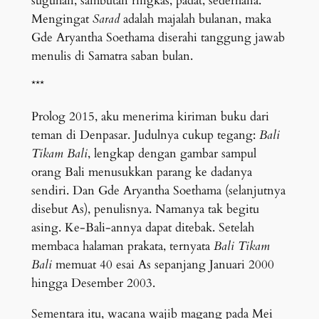
suguhan, sambutan ringkas, padat, sederhana.
Mengingat
Sarad
adalah majalah bulanan, maka
Gde Aryantha Soethama diserahi tanggung jawab
menulis di Samatra saban bulan.
***
Prolog 2015, aku menerima kiriman buku dari
teman di Denpasar. Judulnya cukup tegang:
Bali
Tikam Bali
, lengkap dengan gambar sampul
orang Bali menusukkan parang ke dadanya
sendiri. Dan Gde Aryantha Soethama (selanjutnya
disebut As), penulisnya. Namanya tak begitu
asing. Ke-Bali-annya dapat ditebak. Setelah
membaca halaman prakata, ternyata
Bali Tikam
Bali
memuat 40 esai As sepanjang Januari 2000
hingga Desember 2003.
Sementara itu, wacana wajib magang pada Mei